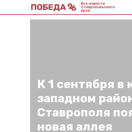
Все новости
Ставропольского
края
К 1 сентября в 
западном райо
Ставрополя по
новая аллея