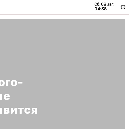
сб, 08 авг.
04:38
юго-
не
явится