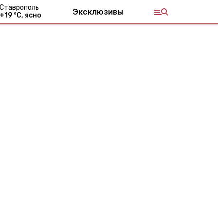
Ставрополь
Эксклюзивы
+
19
°С,
ясно