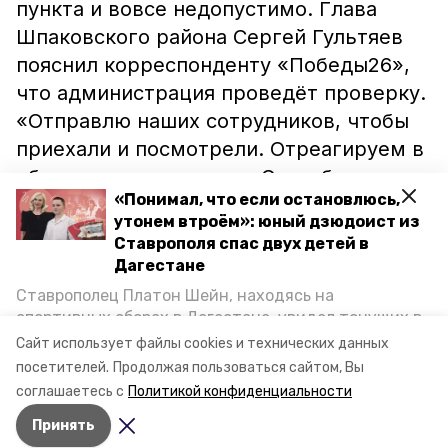
пункта и вовсе недопустимо. Глава
Шпаковского района Сергей Гультяев
пояснил корреспонденту «Победы26»,
что администрация проведёт проверку.
«Отправлю наших сотрудников, чтобы
приехали и посмотрели. Отреагируем в
обязательном порядке. Спасибо за
«Понимал, что если остановлюсь,
обращение», — подчеркнул Сергей
утонем втроём»: юный дзюдоист из
Гультяев. Напомним, до этого
Ставрополя спас двух детей в
сообщалось о ставропольском дачном
Дагестане
товариществе, которое
уличили
в
Ставрополец Платон Шейн, находясь на
загрязнении воды. Кроме того,
спортивных сборах в Дегестане, увидел тонущих в
Каспийском море детей и бросился на помощь. По
природоохранное законодательство
Сайт использует файлы cookies и технических данных
возвращении домой, отважного мальчика
посетителей.
Продолжая пользоваться сайтом, Вы
нарушил
невинномысский водоканал.
пригласили в министерство образования края и
соглашаетесь с
Политикой конфиденциальности
Видео: chp_stv
наградили. Корреспондент «Победы26» пообщался
Принять
с юным героем.