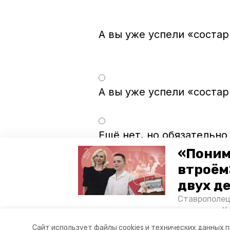
А вы уже успели «состар
Ещё нет, но обязательно
«Поним
втроём
Нет, это какая-то чушь
двух д
Ставрополец
тонущих в К
отважного м
Сайт использует файлы cookies и технических данных 