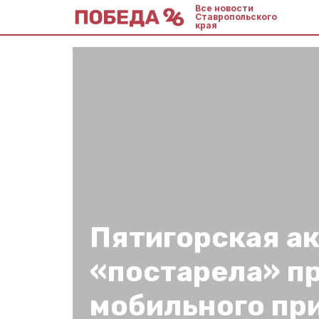
Все новости
Ставропольского
края
Пятигорская а
«постарела» п
мобильного пр