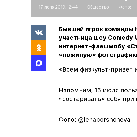
17 июля 2019, 12:44
Общество
Фото:
Бывший игрок команды К
участница шоу Comedy 
интернет-флешмобу «Ст
«пожилую» фотографию 
«Всем физкульт-привет 
Напомним, 16 июля поль
«состаривать» себя при
Фото: @lenaborshcheva