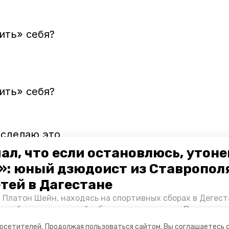
ить» себя?
 сделаю это
ал, что если остановлюсь, утон
»: юный дзюдоист из Ставропол
етей в Дагестане
 Платон Шейн, находясь на спортивных сборах в Дегест
аспийском море детей и бросился на помощь. По возвра
альчика пригласили в министерство образования края и
посетителей.
Продолжая пользоваться сайтом, Вы соглашаетесь 