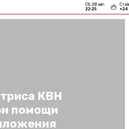
сб, 08 авг.
Став
22:25
+
24
ктриса КВН
ри помощи
иложения