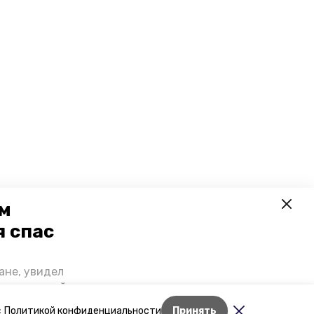
ем
я спас
ане, увидел
щении домой,
 наградили.
Лента новостей
с
Политикой конфиденциальности
Принять