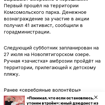
Первый прошёл на территории
Комсомольского парка. Денежное
вознаграждение за участие в акции
получил 41 активист, сообщили в
горадминистрации.
Следующий субботник запланирован на
27 июля на Новопятигорском озере.
Ручная «зачистка» амброзии пройдёт на
территории, прилегающей к детскому
пляжу.
Ранее «серебряные волонтёры»
организовали
субботник в
«Понимал, что если остановлюсь,
Железноводске. Под горой Бештау они
утонем втроём»: юный дзюдоист из