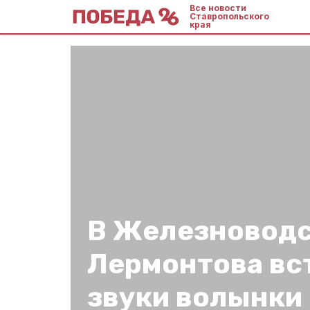
Все новости
Ставропольского
края
В Железноводс
Лермонтова вс
звуки волынки