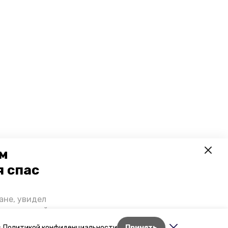
ем
я спас
ане, увидел
щении домой,
 наградили.
с
Политикой конфиденциальности
Принять