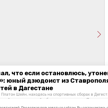
ал, что если остановлюсь, утон
»: юный дзюдоист из Ставропол
етей в Дагестане
 Платон Шейн, находясь на спортивных сборах в Дегест
аспийском море детей и бросился на помощь. По возвра
альчика пригласили в министерство образования края и
посетителей.
Продолжая пользоваться сайтом, Вы соглашаетесь 