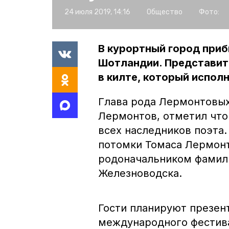
24 июля 2019, 14:16
Общество
Фото:
В курортный город приб
Шотландии. Представит
в килте, который испол
Глава рода Лермонтовых
Лермонтов, отметил что
всех наследников поэта.
потомки Томаса Лермонт
родоначальником фамили
Железноводска.
Гости планируют презен
международного фестива