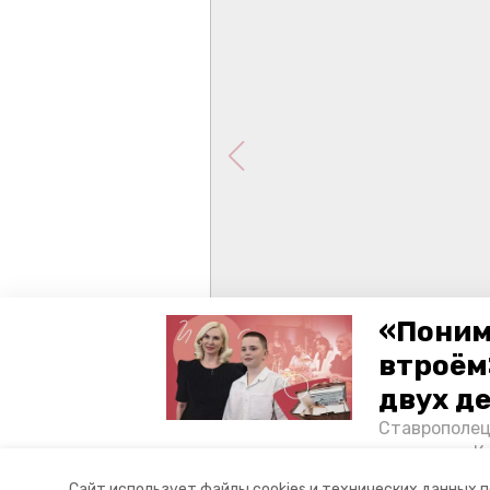
«Поним
втроём
двух д
Ставрополец
тонущих в К
отважного м
Сайт использует файлы cookies и технических данных 