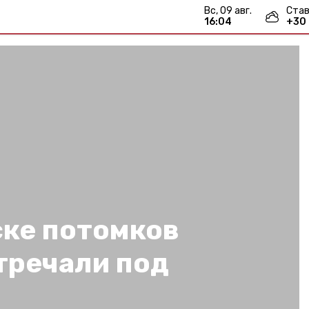
вс, 09 авг.
Став
16:04
+
30
ке потомков
тречали под