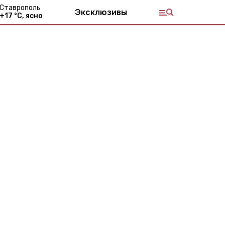
Ставрополь
Эксклюзивы
+
17
°С,
ясно