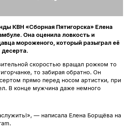
нды КВН «Сборная Пятигорска» Елена
мбуле. Она оценила ловкость и
давца мороженого, который разыграл её
 десерта.
зительной скоростью вращал рожком то
тигорчанке, то забирая обратно. Он
есертом прямо перед носом артистки, при
дел. В конце мужчина даже немного
служить!», — написала Елена Борщёва на
ram.