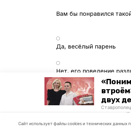
Да, весёлый парень
Нет, его поведение раз
«Поним
втроём
Мне всё равно, как он с
двух д
Ставрополец
тонущих в К
отважного м
Сайт использует файлы cookies и технических данных 
Корреспонде