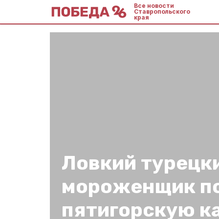
Все новости
Ставропольского
края
Ловкий турецк
мороженщик п
пятигорскую к