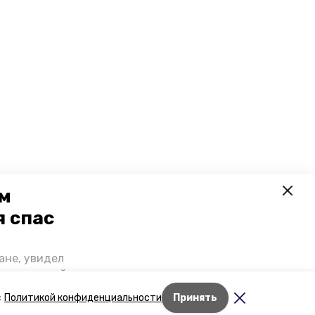
ем
я спас
ане, увидел
щении домой,
 наградили.
Лента новостей
с
Политикой конфиденциальности
Принять