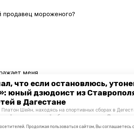
дражает меня
ал, что если остановлюсь, утон
»: юный дзюдоист из Ставропол
ебя ведёт
етей в Дагестане
 Платон Шейн, находясь на спортивных сборах в Дегест
аспийском море детей и бросился на помощь. По возвра
альчика пригласили в министерство образования края и
посетителей.
Продолжая пользоваться сайтом, Вы соглашаетесь 
нт «Победы26» пообщался с юным героем.