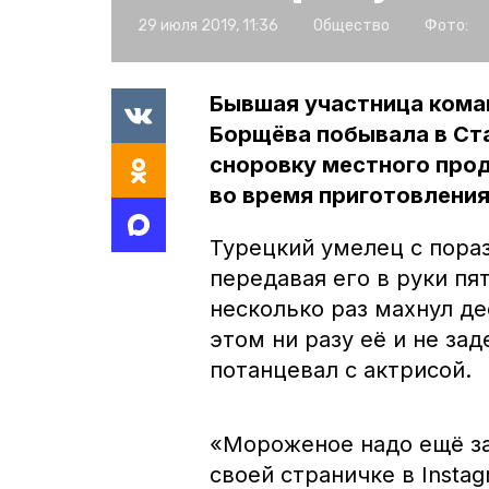
29 июля 2019, 11:36
Общество
Фото:
Бывшая участница кома
Борщёва побывала в Ста
сноровку местного про
во время приготовления
Турецкий умелец с пора
передавая его в руки пя
несколько раз махнул д
этом ни разу её и не за
потанцевал с актрисой.
«Мороженое надо ещё за
своей страничке в Instag