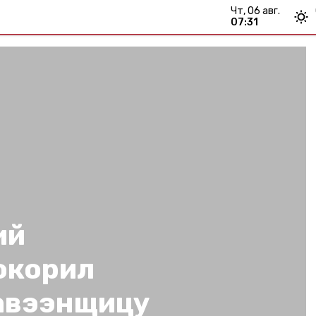
чт, 06 авг.
07:31
ий
окорил
авээнщицу