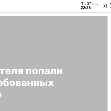
пт, 07 авг.
22:28
теля попали
ребованных
е