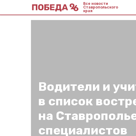
Все новости
Ставропольского
края
Водители и учи
в список вост
на Ставрополь
специалистов