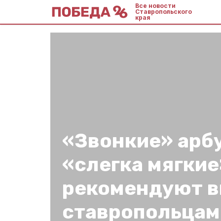
Все новости
Ставропольского
края
«Звонкие» арб
«слегка мягки
рекомендуют в
ставропольцам