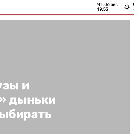
чт, 06 авг.
19:53
узы и
е» дыньки
ыбирать