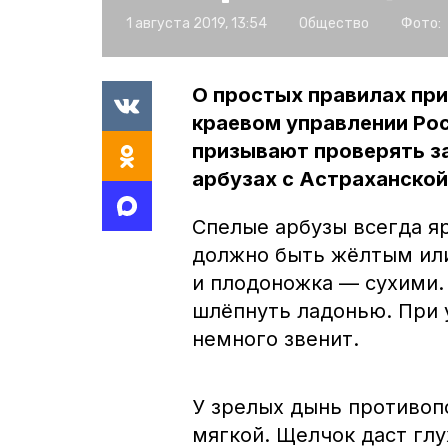
1 августа 2019, 13:54
Общество
Фото:
О простых правилах при
краевом управлении Ро
призывают проверять за
арбузах с Астраханской
Спелые арбузы всегда яр
должно быть жёлтым или
и плодоножка — сухими. 
шлёпнуть ладонью. При 
немного звенит.
У зрелых дынь противопо
мягкой. Щелчок даст глу