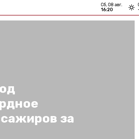
сб, 08 авг.
16:20
од
рдное
ссажиров за