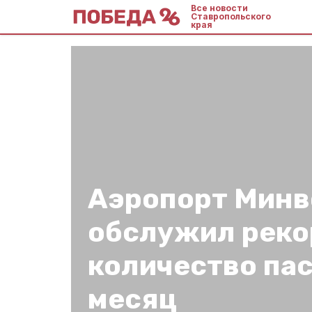
Все новости
Ставропольского
края
Аэропорт Минв
обслужил реко
количество па
месяц