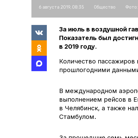
6 августа 2019, 08:35
Общество
Фото:
За июль в воздушной га
Показатель был достиг
в 2019 году.
Количество пассажиров 
прошлогодними данными
В международном аэропор
выполнением рейсов в Е
в Челябинск, а также н
Стамбулом.
За прошедшие семь меся