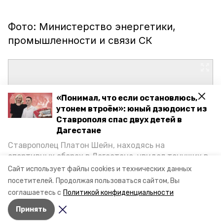
Фото: Министерство энергетики,
промышленности и связи СК
«Понимал, что если остановлюсь,
утонем втроём»: юный дзюдоист из
Ставрополя спас двух детей в
Дагестане
Ставрополец Платон Шейн, находясь на
спортивных сборах в Дегестане, увидел тонущих в
Каспийском море детей и бросился на помощь. По
Сайт использует файлы cookies и технических данных
возвращении домой, отважного мальчика
посетителей.
Продолжая пользоваться сайтом, Вы
пригласили в министерство образования края и
соглашаетесь с
Политикой конфиденциальности
наградили. Корреспондент «Победы26» пообщался
Принять
с юным героем.