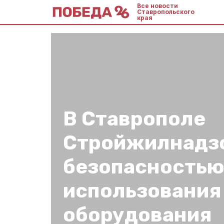
Все новости
Ставропольского
края
В Ставрополе
Стройжилнадзо
безопасность
использования 
оборудования