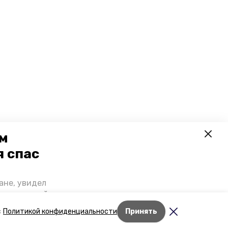
ем
я спас
ане, увидел
щении домой,
 наградили.
Лента новостей
с
Политикой конфиденциальности
Принять