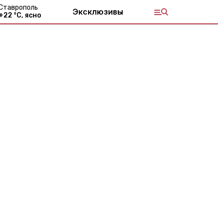
Ставрополь
Эксклюзивы
+
22
°С,
ясно