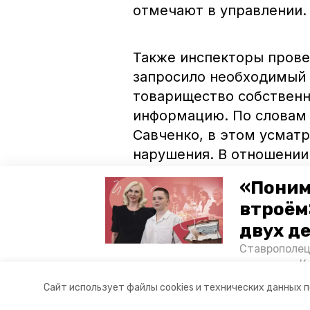
отмечают в управлении.
Также инспекторы пров
запросило необходимый 
товарищество собственн
информацию. По словам
Савченко, в этом усмат
нарушения. В отношении
протокол.
«Поним
втроём
Ранее сообщалось, что 
двух д
внеплановые проверки г
Ставрополец
июня.
тонущих в К
отважного м
Сайт использует файлы cookies и технических данных 
Корреспонде