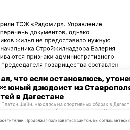
ерили ТСЖ «Радомир». Управление
перечень документов, однако
иков жилья не предоставило нужную
 начальника Стройжилнадзора Валерия
риваются признаки административного
 председателя товарищества составлен
ал, что если остановлюсь, утон
»: юный дзюдоист из Ставропол
на всей территории края
прошли
етей в Дагестане
азового оборудования. Они
завершились
1
 Платон Шейн, находясь на спортивных сборах в Дегест
аспийском море детей и бросился на помощь. По возвра
альчика пригласили в министерство образования края и
посетителей.
Продолжая пользоваться сайтом, Вы соглашаетесь 
нт «Победы26» пообщался с юным героем.