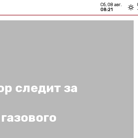
сб, 08 авг.
08:21
р следит за
ю
газового