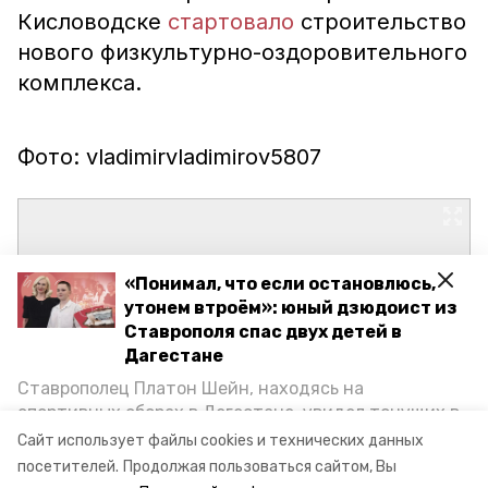
Кисловодске
стартовало
строительство
нового физкультурно-оздоровительного
комплекса.
Фото: vladimirvladimirov5807
«Понимал, что если остановлюсь,
утонем втроём»: юный дзюдоист из
Ставрополя спас двух детей в
Дагестане
Ставрополец Платон Шейн, находясь на
спортивных сборах в Дегестане, увидел тонущих в
Каспийском море детей и бросился на помощь. По
Сайт использует файлы cookies и технических данных
возвращении домой, отважного мальчика
посетителей.
Продолжая пользоваться сайтом, Вы
пригласили в министерство образования края и