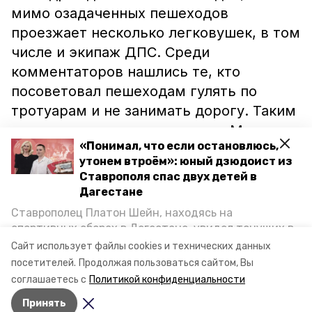
мимо озадаченных пешеходов
проезжает несколько легковушек, в том
числе и экипаж ДПС. Среди
комментаторов нашлись те, кто
посоветовал пешеходам гулять по
тротуарам и не занимать дорогу. Таким
«советчикам» напомнили, что Машук —
«Понимал, что если остановлюсь,
пешеходная зона, и проезд здесь
утонем втроём»: юный дзюдоист из
разрешён только уборочной и
Ставрополя спас двух детей в
обслуживающей технике. Напомним,
Дагестане
проезд на вершину горы
запретили
в
Ставрополец Платон Шейн, находясь на
июне 2018 года. Тем временем жителей
спортивных сборах в Дегестане, увидел тонущих в
Каспийском море детей и бросился на помощь. По
Ставрополя удивил лыжник, который
Сайт использует файлы cookies и технических данных
возвращении домой, отважного мальчика
посетителей.
Продолжая пользоваться сайтом, Вы
лихо
поднимался
по улице
пригласили в министерство образования края и
соглашаетесь с
Политикой конфиденциальности
Кавалерийской.
Видео: govorun26
наградили. Корреспондент «Победы26» пообщался
Принять
с юным героем.