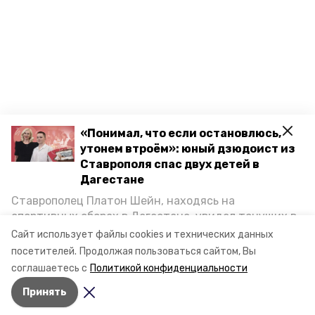
«Понимал, что если остановлюсь,
утонем втроём»: юный дзюдоист из
Ставрополя спас двух детей в
Дагестане
Ставрополец Платон Шейн, находясь на
спортивных сборах в Дегестане, увидел тонущих в
Каспийском море детей и бросился на помощь. По
Сайт использует файлы cookies и технических данных
возвращении домой, отважного мальчика
посетителей.
Продолжая пользоваться сайтом, Вы
пригласили в министерство образования края и
соглашаетесь с
Политикой конфиденциальности
наградили. Корреспондент «Победы26» пообщался
Принять
с юным героем.