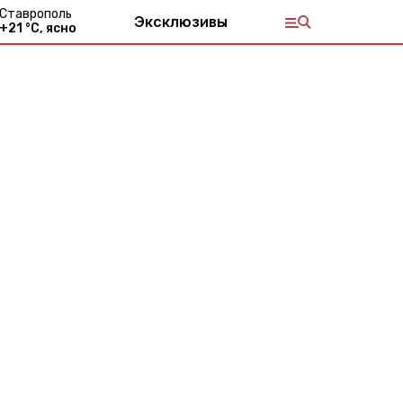
Ставрополь
Эксклюзивы
+
21
°С,
ясно