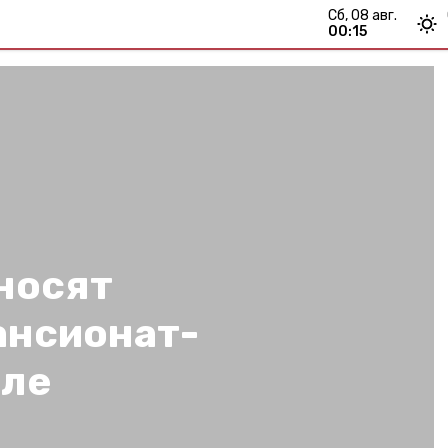
сб, 08 авг.
00:15
носят
ансионат-
зле