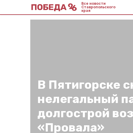
Все новости
Ставропольского
края
В Пятигорске с
нелегальный п
долгострой во
«Провала»