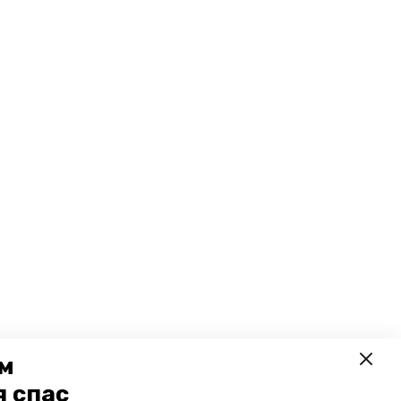
ем
я спас