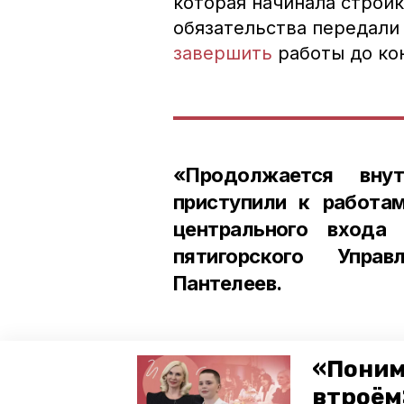
которая начинала стройк
обязательства передали
завершить
работы до кон
«Продолжается внут
приступили к работа
центрального входа
пятигорского Управ
Пантелеев.
«Поним
Также в окружной столи
втроём