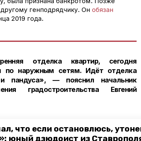
у, была признана банкротом. Позже
 другому генподрядчику. Он
обязан
ца 2019 года.
ренняя отделка квартир, сегодня
м по наружным сетям. Идёт отделка
 и пандуса», — пояснил начальник
ления градостроительства Евгений
ал, что если остановлюсь, утон
це возводят три соцобъекта — детсад в
»: юный дзюдоист из Ставропол