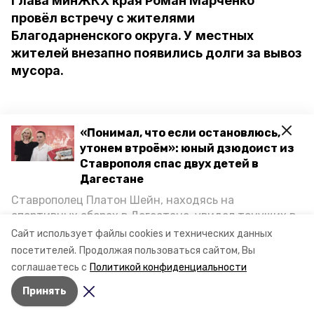
Глава минЖКХ края Роман Марченко
провёл встречу с жителями
Благодарненского округа. У местных
жителей внезапно появились долги за вывоз
мусора.
«Понимал, что если остановлюсь,
утонем втроём»: юный дзюдоист из
Ставрополя спас двух детей в
Дагестане
Ставрополец Платон Шейн, находясь на
спортивных сборах в Дегестане, увидел тонущих в
Каспийском море детей и бросился на помощь. По
Сайт использует файлы cookies и технических данных
возвращении домой, отважного мальчика
посетителей.
Продолжая пользоваться сайтом, Вы
пригласили в министерство образования края и
соглашаетесь с
Политикой конфиденциальности
наградили. Корреспондент «Победы26» пообщался
Принять
с юным героем.