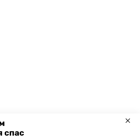
ем
я спас