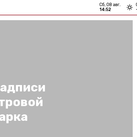
сб, 08 авг.
14:52
надписи
отровой
арка