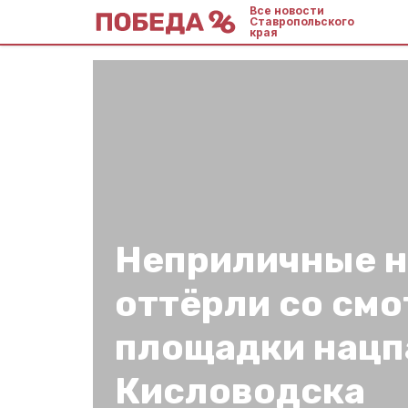
Все новости
Ставропольского
края
Неприличные 
оттёрли со см
площадки нацп
Кисловодска