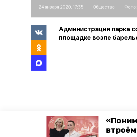
24 января 2020, 17:35
Общество
Фото:
Администрация парка с
площадке возле барель
«Поним
втроём