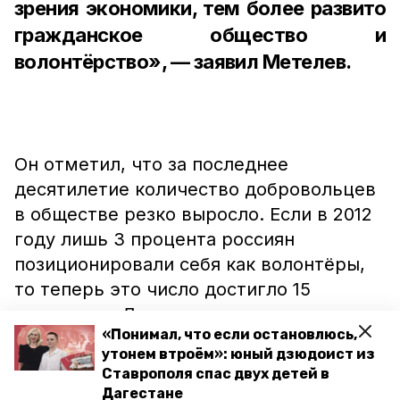
зрения экономики, тем более развито
гражданское общество и
волонтёрство», — заявил Метелев.
Он отметил, что за последнее
десятилетие количество добровольцев
в обществе резко выросло. Если в 2012
году лишь 3 процента россиян
позиционировали себя как волонтёры,
то теперь это число достигло 15
процентов. Лидер ассоциации также
«Понимал, что если остановлюсь,
пояснил, что особенно показательным
утонем втроём»: юный дзюдоист из
стал период пандемии, когда,
Ставрополя спас двух детей в
например, волонтёры помогали
Дагестане