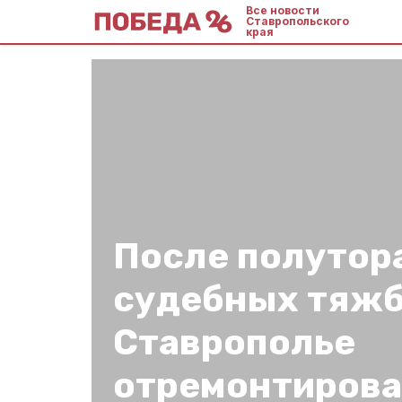
Все новости
Ставропольского
края
После полутор
судебных тяжб
Ставрополье
отремонтирова