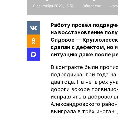
8 сентября 2020, 15:30
Общество
Фото
Работу провёл подрядчи
на восстановление пол
Садовое — Круглолесск
сделан с дефектом, но 
ситуацию даже после р
В контракте были пропи
подрядчика: три года на
два года. На четырёх у
дороги вскоре появились
исправлять в доброволь
Александровского района
выиграла в трёх инстан