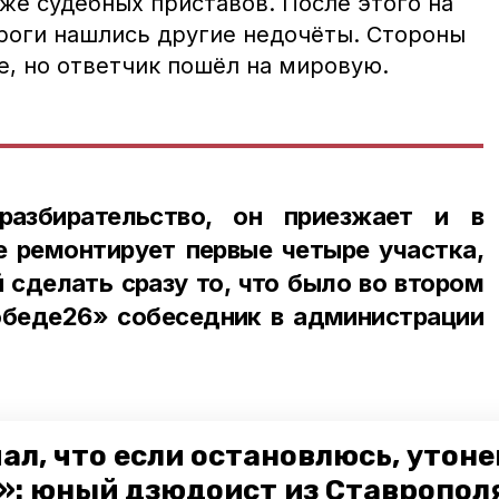
же судебных приставов. После этого на
роги нашлись другие недочёты. Стороны
е, но ответчик пошёл на мировую.
разбирательство, он приезжает и в
 ремонтирует первые четыре участка,
 сделать сразу то, что было во втором
беде26» собеседник в администрации
ал, что если остановлюсь, утон
ли, что к концу лета недочёты были
»: юный дзюдоист из Ставропол