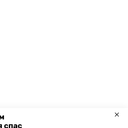
ем
я спас