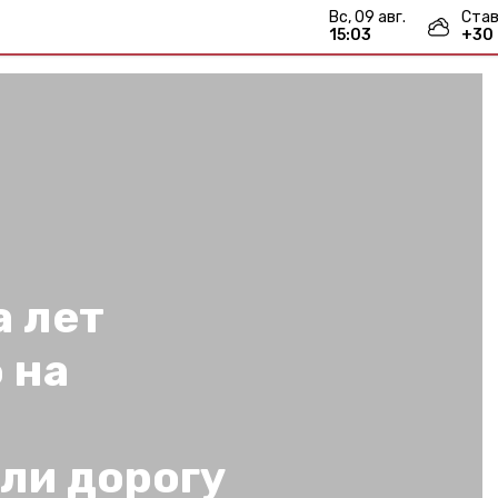
вс, 09 авг.
Став
15:03
+
30
а лет
 на
ли дорогу