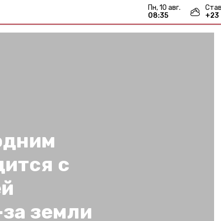
пн, 10 авг.
Ста
08:35
+
23
одним
дится с
ей
-за земли