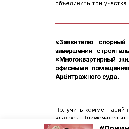
объединить три участка 
«Заявителю спорный
завершения строител
«Многоквартирный жи
офисными помещениям
Арбитражного суда.
Получить комментарий п
удалось. Примечательно,
три телефонных номера 
«Поним