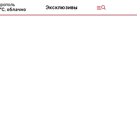
врополь
Эксклюзивы
°С,
облачно