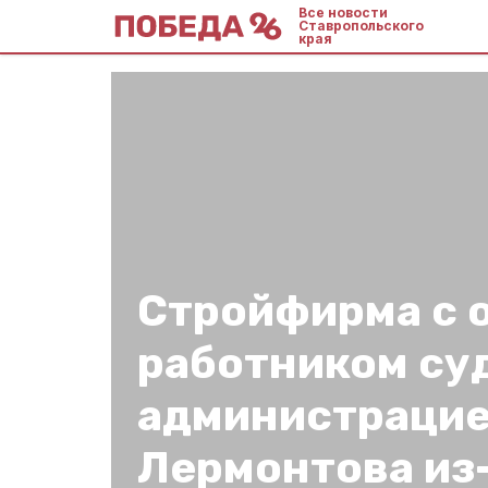
Все новости
Ставропольского
края
Стройфирма с 
работником су
администраци
Лермонтова из