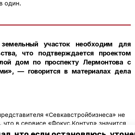
в один.
 земельный участок необходим для
ьства, что подтверждается проектом
лой дом по проспекту Лермонтова с
и», — говорится в материалах дела
редставителя «Севкавстройбизнеса» не
 что в сервисе «Фокус.Контур» значится
фирмы. По одному из них никто не
ал, что если остановлюсь, утон