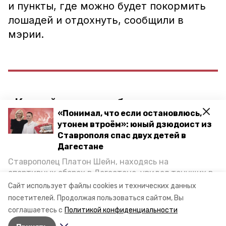
и пункты, где можно будет покормить
лошадей и отдохнуть, сообщили в
мэрии.
«Конный маршрут будет начинаться
«Понимал, что если остановлюсь,
от нашего Курортного озера,
утонем втроём»: юный дзюдоист из
проходить через Селитряные скалы и
Ставрополя спас двух детей в
пещеру «Вечной мерзлоты». В
Дагестане
среднем конная прогулка будет
Ставрополец Платон Шейн, находясь на
спортивных сборах в Дегестане, увидел тонущих в
занимать около 2 часов», – уточнили в
Каспийском море детей и бросился на помощь. По
Сайт использует файлы cookies и технических данных
администрации.
возвращении домой, отважного мальчика
посетителей.
Продолжая пользоваться сайтом, Вы
пригласили в министерство образования края и
соглашаетесь с
Политикой конфиденциальности
наградили. Корреспондент «Победы26» пообщался