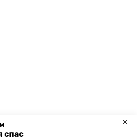
ем
я спас