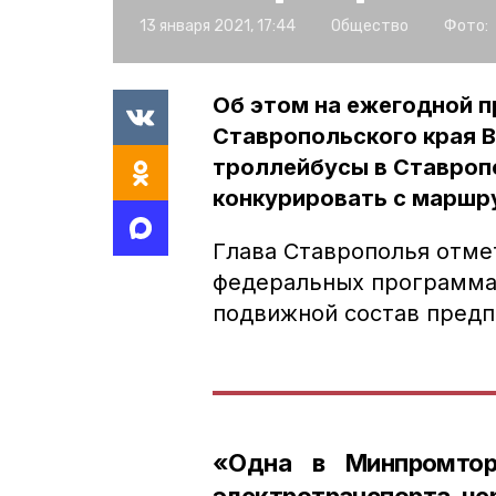
13 января 2021, 17:44
Общество
Фото:
Об этом на ежегодной п
Ставропольского края В
троллейбусы в Ставропо
конкурировать с маршр
Глава Ставрополья отмет
федеральных программах
подвижной состав предп
«Одна в Минпромтор
электротранспорта че