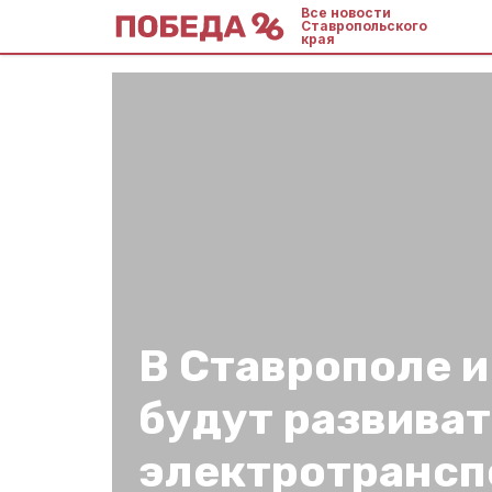
Все новости
Ставропольского
края
В Ставрополе и
будут развиват
электротрансп