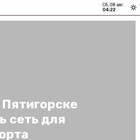
сб, 08 авг.
04:22
 Пятигорске
ь сеть для
орта