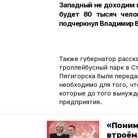
Западный не доходим п
будет 80 тысяч чело
подчеркнул Владимир 
Также губернатор расска
троллейбусный парк в С
Пятигорска были переда
необходимо для того, ч
которые до того вынужд
предприятия.
При этом Владимир Влад
«Поним
троллейбусного парка и 
втроём