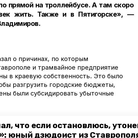
о прямой на троллейбусе. А там скоро
век жить. Также и в Пятигорске», —
Владимиров.
зал о причинах, по которым
таврополе и трамвайное предприятие
ны в краевую собственность. Это было
тобы разгрузить городские бюджеты,
ены были субсидировать убыточные
имиров отметил, что планов по закрытию
ал, что если остановлюсь, утон
трамвайного предприятия нет, хотя
»: юный дзюдоист из Ставропол