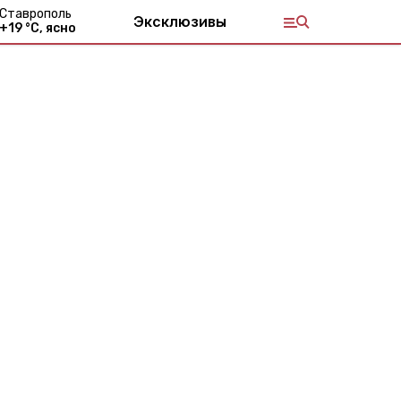
Ставрополь
Эксклюзивы
+
19
°С,
ясно