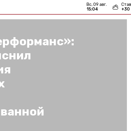
вс, 09 авг.
Став
15:04
+
30
перформанс»:
яснил
ия
х
ованной