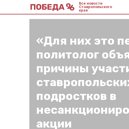
Все новости
Ставропольского
края
«Для них это 
политолог объ
причины участ
ставропольски
подростков в
несанкционир
акции