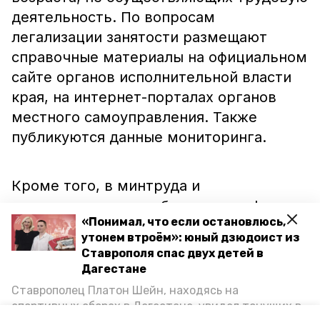
деятельность. По вопросам
легализации занятости размещают
справочные материалы на официальном
сайте органов исполнительной власти
края, на интернет-порталах органов
местного самоуправления. Также
публикуются данные мониторинга.
Кроме того, в минтруда и
муниципалитетах работают телефоны
«Понимал, что если остановлюсь,
горячей линии по вопросам нарушения
утонем втроём»: юный дзюдоист из
трудовых прав. С начала 2021 года
Ставрополя спас двух детей в
консультацию получили более двух
Дагестане
тысяч человек. В местных
Ставрополец Платон Шейн, находясь на
администрациях, центрах занятости
спортивных сборах в Дегестане, увидел тонущих в