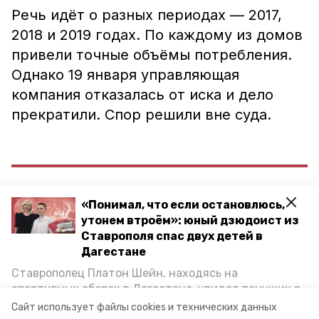
Речь идёт о разных периодах — 2017,
2018 и 2019 годах. По каждому из домов
привели точные объёмы потребления.
Однако 19 января управляющая
компания отказалась от иска и дело
прекратили. Спор решили вне суда.
«Понимал, что если остановлюсь,
«Истец представил отказ от исковых
утонем втроём»: юный дзюдоист из
требований, поскольку после
Ставрополя спас двух детей в
предъявления иска его требования
Дагестане
удовлетворены ответчиком в полном
Ставрополец Платон Шейн, находясь на
спортивных сборах в Дегестане, увидел тонущих в
объёме», — говорится в документах
Каспийском море детей и бросился на помощь. По
Сайт использует файлы cookies и технических данных
арбитражного суда.