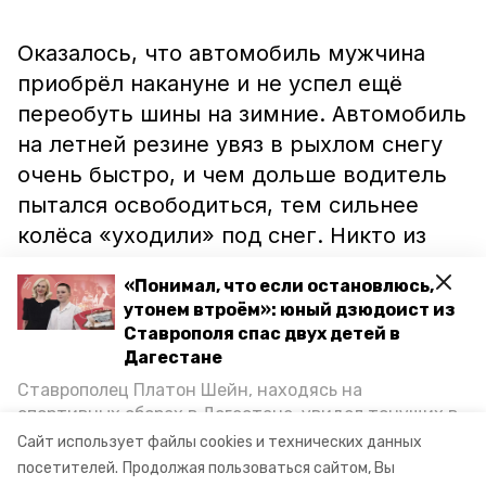
Оказалось, что автомобиль мужчина
приобрёл накануне и не успел ещё
переобуть шины на зимние. Автомобиль
на летней резине увяз в рыхлом снегу
очень быстро, и чем дольше водитель
пытался освободиться, тем сильнее
колёса «уходили» под снег. Никто из
проезжающих помогать не спешил.
«Понимал, что если остановлюсь,
утонем втроём»: юный дзюдоист из
Ставрополя спас двух детей в
Инспекторы с помощью буксировочного
Дагестане
троса и сапёрной лопатки вытащили
Ставрополец Платон Шейн, находясь на
автомобиль. После этого водитель смог
спортивных сборах в Дегестане, увидел тонущих в
продолжить свой путь.
Каспийском море детей и бросился на помощь. По
Сайт использует файлы cookies и технических данных
возвращении домой, отважного мальчика
посетителей.
Продолжая пользоваться сайтом, Вы
пригласили в министерство образования края и