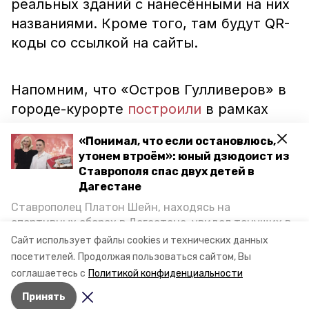
реальных зданий с нанесёнными на них
названиями. Кроме того, там будут QR-
коды со ссылкой на сайты.
Напомним, что «Остров Гулливеров» в
городе-курорте
построили
в рамках
благоустройства озера по решению
«Понимал, что если остановлюсь,
губернатора края Владимира
утонем втроём»: юный дзюдоист из
Владимирова по программе
Ставрополя спас двух детей в
«Комфортная городская среда».
Дагестане
Ставрополец Платон Шейн, находясь на
спортивных сборах в Дегестане, увидел тонущих в
Фото: администрация Железноводска
Каспийском море детей и бросился на помощь. По
Сайт использует файлы cookies и технических данных
возвращении домой, отважного мальчика
посетителей.
Продолжая пользоваться сайтом, Вы
пригласили в министерство образования края и
соглашаетесь с
Политикой конфиденциальности
наградили. Корреспондент «Победы26» пообщался
Принять
с юным героем.