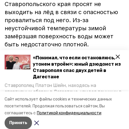
Ставропольского края просят не
выходить на лёд в связи с опасностью
провалиться под него. Из-за
неустойчивой температуры зимой
замёрзшая поверхность воды может
быть недостаточно плотной.
«Понимал, что если остановлюсь,
Ранее «Победа26» сообщала, что
утонем втроём»: юный дзюдоист из
Ставрополя спас двух детей в
ставропольца
наградят
за спасение
Дагестане
девушки, провалившейся под лёд в
Ставрополец Платон Шейн, находясь на
озере Буйвола. Данное поручение дал
спортивных сборах в Дегестане, увидел тонущих в
губернатор края Владимир Владимиров.
Каспийском море детей и бросился на помощь. По
Сайт использует файлы cookies и технических данных
возвращении домой, отважного мальчика
посетителей.
Продолжая пользоваться сайтом, Вы
пригласили в министерство образования края и
соглашаетесь с
Политикой конфиденциальности
наградили. Корреспондент «Победы26» пообщался
Видео: ozeroess
Принять
с юным героем.