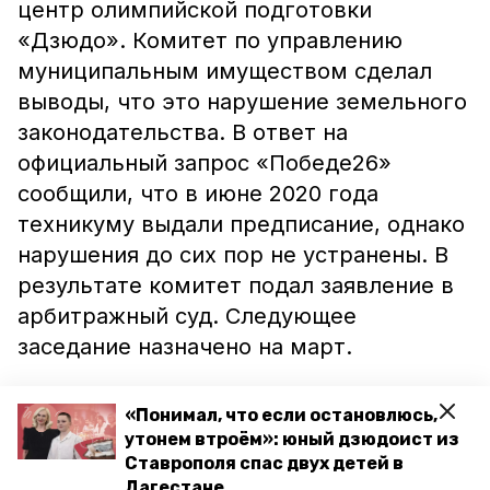
центр олимпийской подготовки
«Дзюдо». Комитет по управлению
муниципальным имуществом сделал
выводы, что это нарушение земельного
законодательства. В ответ на
официальный запрос «Победе26»
сообщили, что в июне 2020 года
техникуму выдали предписание, однако
нарушения до сих пор не устранены. В
результате комитет подал заявление в
арбитражный суд. Следующее
заседание назначено на март.
«Понимал, что если остановлюсь,
В Ставропольском кооперативном
утонем втроём»: юный дзюдоист из
техникуме редакции «Победа26»
Ставрополя спас двух детей в
рассказали, что между сторонами
Дагестане