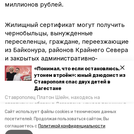
миллионов рублей.
Жилищный сертификат могут получить
чернобыльцы, вынужденные
переселенцы, граждане, переезжающие
из Байконура, районов Крайнего Севера
и закрытых административно-
территориальных образований. Также
«Понимал, что если остановлюсь,
господдержкой могут воспользоваться
утонем втроём»: юный дзюдоист из
Ставрополя спас двух детей в
военнослужащие, сотрудники органов
Дагестане
внутренних дел и МЧС.
Ставрополец Платон Шейн, находясь на
спортивных сборах в Дегестане, увидел тонущих в
Каспийском море детей и бросился на помощь. По
В прошлом году сертификаты на жильё
Сайт использует файлы cookies и технических данных
возвращении домой, отважного мальчика
посетителей.
Продолжая пользоваться сайтом, Вы
в Ставропольском крае получили 46
пригласили в министерство образования края и
соглашаетесь с
Политикой конфиденциальности
семей-льготников.
наградили. Корреспондент «Победы26» пообщался