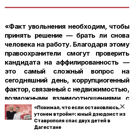
«Факт увольнения необходим, чтобы
принять решение — брать ли снова
человека на работу. Благодаря этому
правоохранители смогут проверить
кандидата на аффилированность —
это самый сложный вопрос на
сегодняшний день, коррупциогенный
фактор, связанный с недвижимостью,
возможными взаимоотношениями с
поставщиками и подрядчиками. Всё
«Понимал, что если остановлюсь,
утонем втроём»: юный дзюдоист из
это очень важно», — подчеркнул
Ставрополя спас двух детей в
Владимир Владимиров.
Дагестане