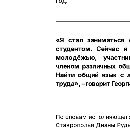
год.
«Я стал заниматься 
студентом. Сейчас я
молодёжью, участн
членом различных общ
Найти общий язык с л
труда», – говорит Георг
По словам исполняющего
Ставрополья Дианы Рудь