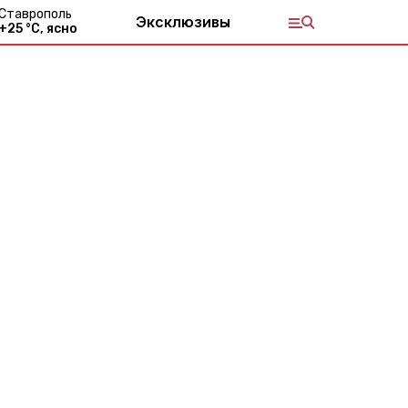
Ставрополь
Эксклюзивы
+
25
°С,
ясно