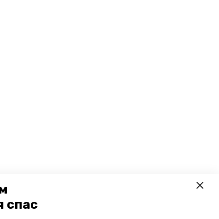
ем
я спас