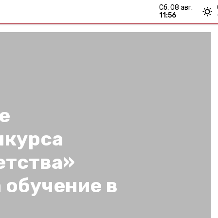
сб, 08 авг.
11:56
е
нкурса
етства»
 обучение в