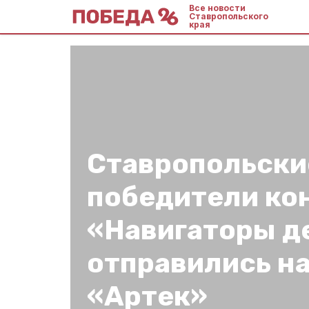
Все новости
Ставропольского
края
Ставропольски
победители ко
«Навигаторы д
отправились на
«Артек»