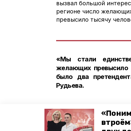
вызвал большой интерес
регионе число желающих
превысило тысячу челов
«Мы стали единств
желающих превысило т
было два претендент
Рудьева.
«Поним
Напомним, что губернат
втроём
Владимиров подчеркнул 