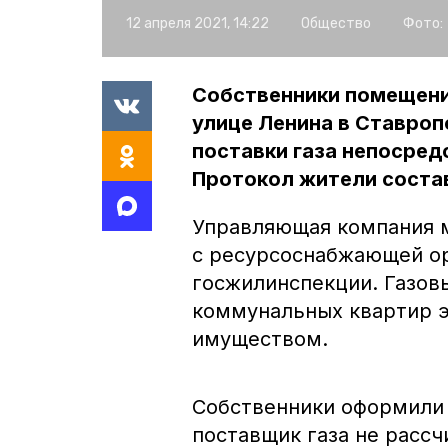
12 апреля 2021, 14:22
Общество
Фото:
Собственники помещени
улице Ленина в Ставро
поставки газа непосред
Протокол жители соста
Управляющая компания м
с ресурсоснабжающей ор
госжилинспекции. Газов
коммунальных квартир э
имуществом.
Собственники оформили п
поставщик газа не расс