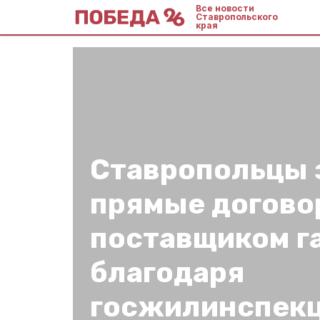
Все новости
Ставропольского
края
Ставропольцы 
прямые догово
поставщиком г
благодаря
госжилинспек