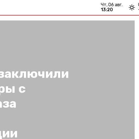
чт, 06 авг.
13:20
заключили
ры с
аза
ции