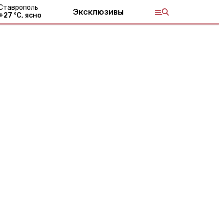
Ставрополь
Эксклюзивы
+
27
°С,
ясно