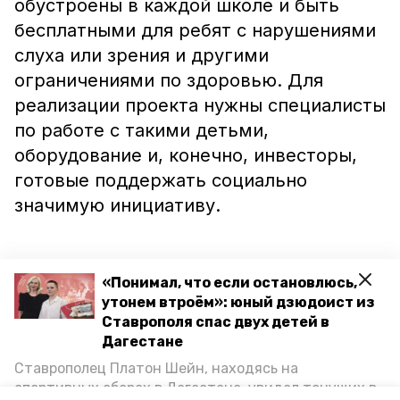
обустроены в каждой школе и быть
бесплатными для ребят с нарушениями
слуха или зрения и другими
ограничениями по здоровью. Для
реализации проекта нужны специалисты
по работе с такими детьми,
оборудование и, конечно, инвесторы,
готовые поддержать социально
значимую инициативу.
Защита проектов проходила в режиме
«Понимал, что если остановлюсь,
онлайн. Итоги конкурса подведены в
утонем втроём»: юный дзюдоист из
2021 году. Кисловодчанка заняла первое
Ставрополя спас двух детей в
место и получила грамоту.
Дагестане
Ставрополец Платон Шейн, находясь на
спортивных сборах в Дегестане, увидел тонущих в