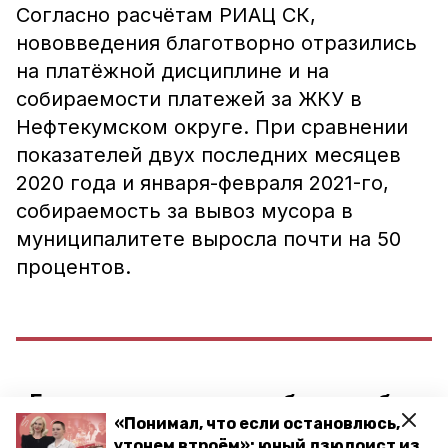
Согласно расчётам РИАЦ СК,
нововведения благотворно отразились
на платёжной дисциплине и на
собираемости платежей за ЖКУ в
Нефтекумском округе. При сравнении
показателей двух последних месяцев
2020 года и января-февраля 2021-го,
собираемость за вывоз мусора в
муниципалитете выросла почти на 50
процентов.
«Если раньше можно было забыть
«Понимал, что если остановлюсь,
оплатить какую-то услугу, то сейчас,
утонем втроём»: юный дзюдоист из