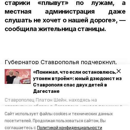
старики «плывут» по лужам, а
местная администрация даже
слушать не хочет о нашей дороге», —
сообщила жительница станицы.
Губернатор Ставрополья подчеркнул,
что в ситуацию должен вмешаться
«Понимал, что если остановлюсь,
глава Новоалександровского округа.
утонем втроём»: юный дзюдоист из
Ставрополя спас двух детей в
Дагестане
Напомним, что проезжие части в крае
Ставрополец Платон Шейн, находясь на
продолжают ремонтировать в рамках
спортивных сборах в Дегестане, увидел тонущих в
Каспийском море детей и бросился на помощь. По
соответствующего нацпроекта. Всего в
Сайт использует файлы cookies и технических данных
возвращении домой, отважного мальчика
посетителей.
Продолжая пользоваться сайтом, Вы
2021 году
отремонтируют
более 85
пригласили в министерство образования края и
соглашаетесь с
Политикой конфиденциальности