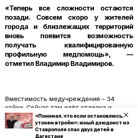
«Теперь все сложности остаются
позади. Совсем скоро у жителей
города и близлежащих территорий
вновь появится возможность
получать квалифицированную
профильную медпомощь», —
отметил Владимир Владимиров.
Вместимость медучреждения – 34
койки. Сейчас там идёт отделка и
благоустройство территории.
«Понимал, что если остановлюсь,
утонем втроём»: юный дзюдоист из
Реконструкция проводится на средства
Ставрополя спас двух детей в
федерального и краевого бюджетов в
Дагестане