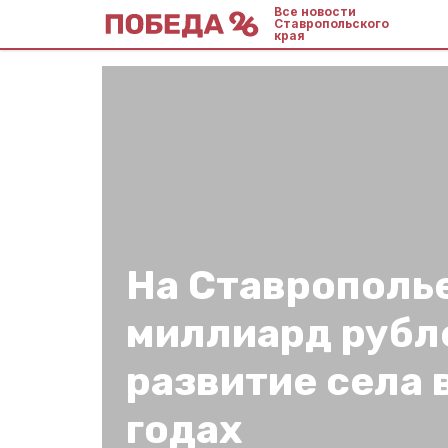
Все новости
Ставропольского
края
На Ставрополье
миллиард рубл
развитие села 
годах