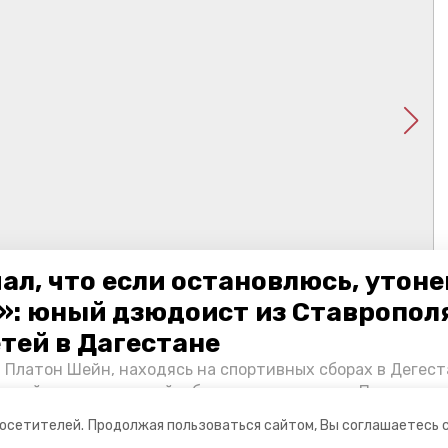
ал, что если остановлюсь, утон
»: юный дзюдоист из Ставропол
етей в Дагестане
 Платон Шейн, находясь на спортивных сборах в Дегест
аспийском море детей и бросился на помощь. По возвра
альчика пригласили в министерство образования края и
посетителей.
Продолжая пользоваться сайтом, Вы соглашаетесь 
нт «Победы26» пообщался с юным героем.