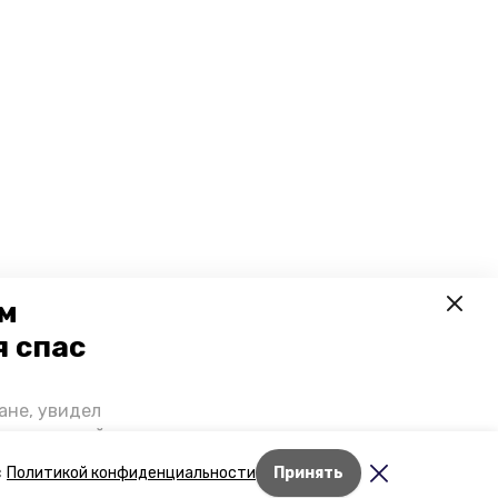
ем
я спас
ане, увидел
щении домой,
 наградили.
Лента новостей
с
Политикой конфиденциальности
Принять