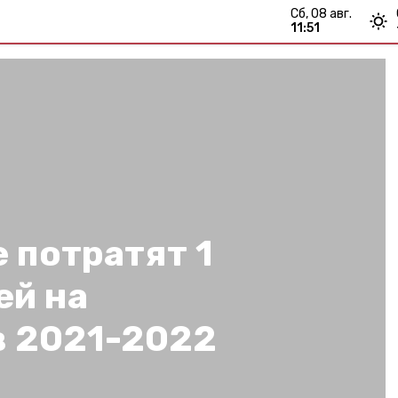
сб, 08 авг.
11:51
 потратят 1
ей на
в 2021-2022