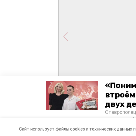
«Поним
втроём
двух д
Ставрополец
тонущих в К
отважного м
Сайт использует файлы cookies и технических данных 
Корреспонде