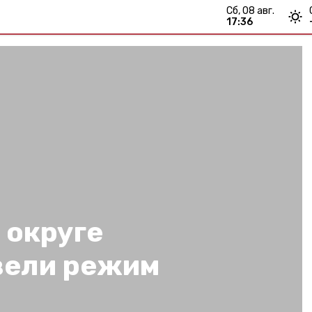
сб, 08 авг.
17:36
 округе
вели режим