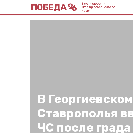
Все новости
Ставропольского
края
В Георгиевском
Ставрополья в
ЧС после града