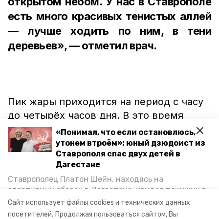
открытом небом. У нас в Ставрополе
есть много красивых тенистых аллей
— лучше ходить по ним, в тени
деревьев», — отметил врач.
Пик жары приходится на период с часу
до четырёх часов дня. В это время
прогулки под солнцем не
«Понимал, что если остановлюсь,
рекомендуются.
утонем втроём»: юный дзюдоист из
Ставрополя спас двух детей в
Дагестане
Александр Фёдоров предупредил также
Ставрополец Платон Шейн, находясь на
об опасностях кондиционеров. По
спортивных сборах в Дегестане, увидел тонущих в
Каспийском море детей и бросился на помощь. По
словам врача, нахождение прямо под
Сайт использует файлы cookies и технических данных
возвращении домой, отважного мальчика
посетителей.
Продолжая пользоваться сайтом, Вы
струёй холодного воздуха грозит