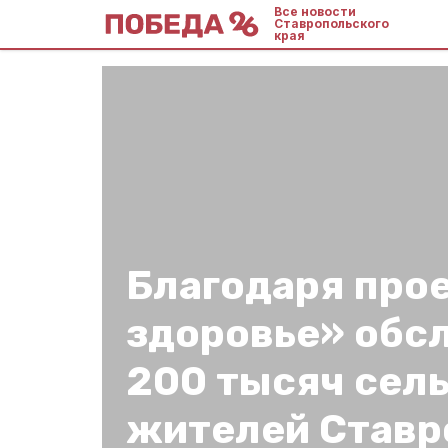
Все новости
Ставропольского
края
Благодаря прое
здоровье» обс
200 тысяч сел
жителей Ставр