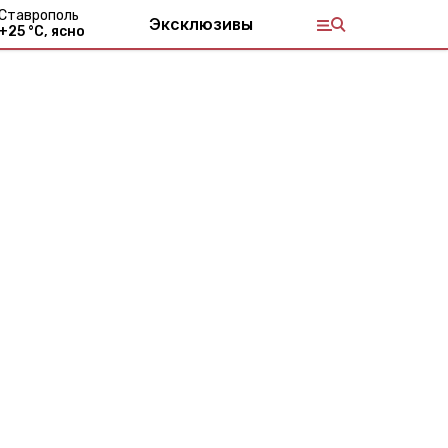
Ставрополь
Эксклюзивы
+
25
°С,
ясно