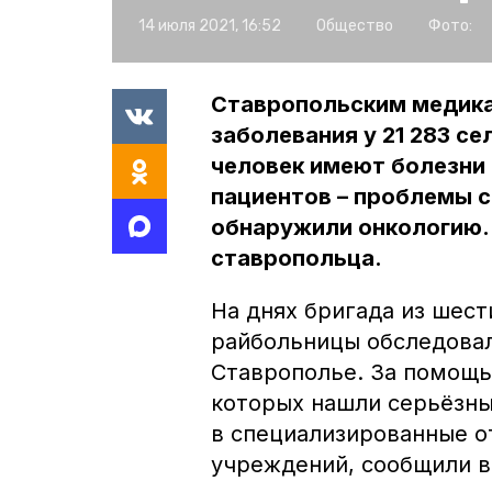
14 июля 2021, 16:52
Общество
Фото:
Ставропольским медика
заболевания у 21 283 се
человек имеют болезни 
пациентов – проблемы с
обнаружили онкологию. 
ставропольца.
На днях бригада из шес
райбольницы обследовал
Ставрополье. За помощь
которых нашли серьёзны
в специализированные о
учреждений, сообщили в