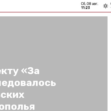
сб, 08 авг.
11:23
кту «За
ледовалось
ьских
ополья