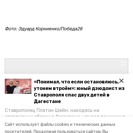
Фото: Эдуард Корниенко/Победа26
«Понимал, что если остановлюсь,
утонем втроём»: юный дзюдоист из
Ставрополя спас двух детей в
Дагестане
Ставрополец Платон Шейн, находясь на
спортивных сборах в Дегестане, увидел тонущих в
Каспийском море детей и бросился на помощь. По
Сайт использует файлы cookies и технических данных
возвращении домой, отважного мальчика
посетителей.
Продолжая пользоваться сайтом, Вы