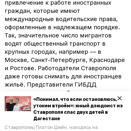
привлечение к работе иностранных
граждан, которые имеют
международные водительские права,
оформленные в надлежащем порядке.
Так, значительное число мигрантов
водят общественный транспорт в
крупных городах, например — в
Москве, Санкт-Петербурге, Краснодаре
и Ростове. Работодатели Ставрополя
даже готовы снимать для иностранцев
жильё. Представители ГИБДД
отметили, что проработают этот вопрос
«Понимал, что если остановлюсь,
с учётом действующего
утонем втроём»: юный дзюдоист из
законодательства и предоставят
Ставрополя спас двух детей в
перевозчикам разъяснения. Напомним,
Дагестане
ранее губернатор Ставрополья
Ставрополец Платон Шейн, находясь на