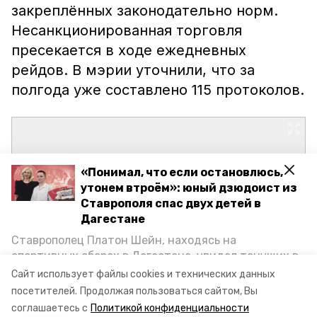
закреплённых законодательно норм.
Несанкционированная торговля
пресекается в ходе ежедневных
рейдов. В мэрии уточнили, что за
полгода уже составлено 115 протоколов.
«Понимал, что если остановлюсь,
утонем втроём»: юный дзюдоист из
Ставрополя спас двух детей в
Дагестане
Ставрополец Платон Шейн, находясь на
спортивных сборах в Дегестане, увидел тонущих в
Каспийском море детей и бросился на помощь. По
Сайт использует файлы cookies и технических данных
возвращении домой, отважного мальчика
посетителей.
Продолжая пользоваться сайтом, Вы
пригласили в министерство образования края и
соглашаетесь с
Политикой конфиденциальности