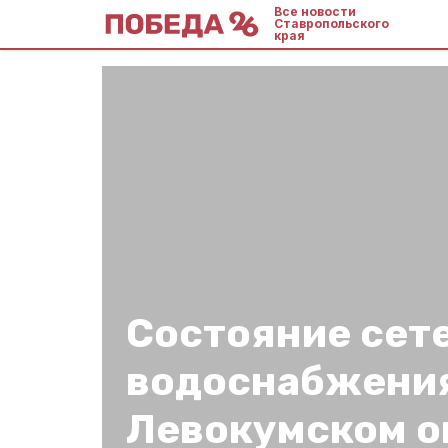
Все новости
Ставропольского
края
Состояние сет
водоснабжения
Левокумском о