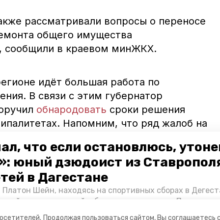
акже рассматривали вопросы о переносе
ремонта общего имущества
, сообщили в краевом минЖКХ.
регионе идёт большая работа по
ния. В связи с этим губернатор
поручил
обнародовать
сроки решения
ипалитетах. Напомним, что ряд жалоб на
е поступил и на прямую линию главы
ал, что если остановлюсь, утон
ется вопрос о
проведении
воды в хуторе
»: юный дзюдоист из Ставропол
й.
етей в Дагестане
 Платон Шейн, находясь на спортивных сборах в Дегест
аспийском море детей и бросился на помощь. По возвра
альчика пригласили в министерство образования края и
посетителей.
Продолжая пользоваться сайтом, Вы соглашаетесь 