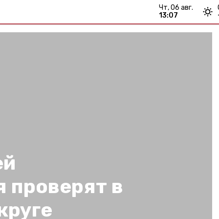
чт, 06 авг.
13:07
ей
 проверят в
круге