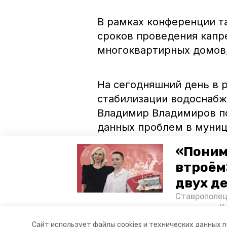
В рамках конференции т
сроков проведения кап
многоквартирных домов
На сегодняшний день в 
стабилизации водоснабже
Владимир Владимиров 
данных проблем в муниц
водоснабжение в регион
«Поним
края. Сегодня уже реша
втроём
Прогресс по улице Лесно
двух д
Ставрополец
тонущих в К
отважного м
Сайт использует файлы cookies и технических данных 