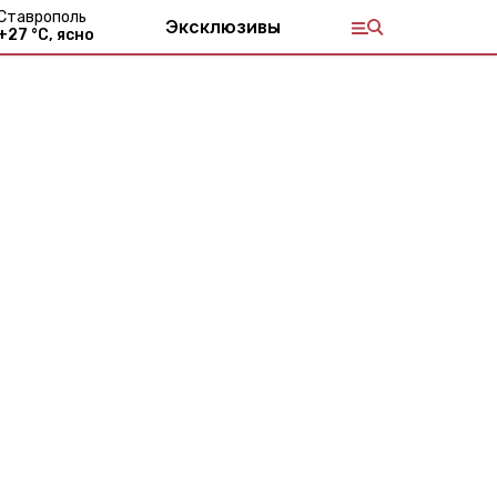
Ставрополь
Эксклюзивы
+
27
°С,
ясно