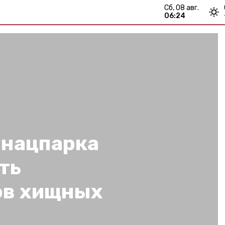
сб, 08 авг.
06:24
 нацпарка
ть
ов хищных