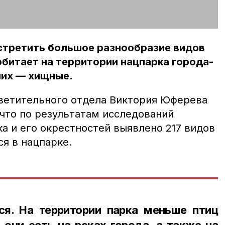
стретить большое разнообразие видов
обитает на территории нацпарка города-
них — хищные.
ветительного отдела Виктория Юферева
 что по результатам исследований
а и его окрестностей выявлено 217 видов
ся в нацпарке.
ся. На территории парка меньше птиц
 они есть на реках города, а также на