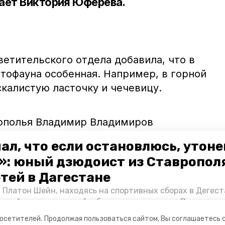
ает Виктория Юферева.
етительского отдела добавила, что в
тофауна особенная. Например, в горной
калистую ласточку и чечевицу.
рополья Владимир Владимиров
особой охраны природных комплексов и
ал, что если остановлюсь, утон
могает
сохранять его растительный и
»: юный дзюдоист из Ставропол
етей в Дагестане
 Платон Шейн, находясь на спортивных сборах в Дегест
аспийском море детей и бросился на помощь. По возвра
альчика пригласили в министерство образования края и
посетителей.
Продолжая пользоваться сайтом, Вы соглашаетесь 
нт «Победы26» пообщался с юным героем.