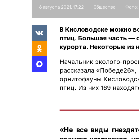
6 августа 2021, 17:22
Общество
Фото:
В Кисловодске можно в
птиц. Большая часть — 
курорта. Некоторые из 
Начальник эколого-прос
рассказала «Победе26»,
орнитофауны Кисловодск
птиц. Из них 169 находят
«Не все виды гнездят
водного комплекса, но