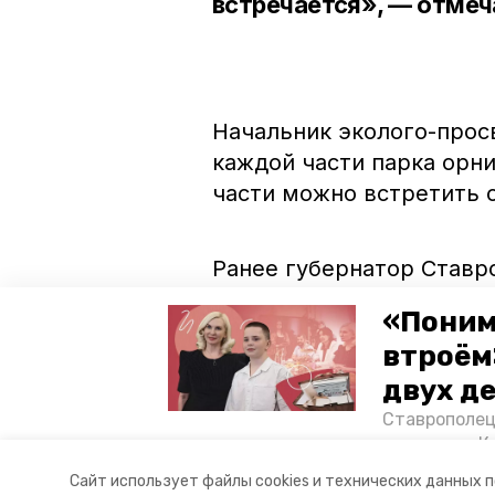
встречается», — отмеч
Начальник эколого-просв
каждой части парка орни
части можно встретить с
Ранее губернатор Став
подчеркнул, что режим 
«Поним
объектов в нацпарке
по
втроём
животный мир.
двух д
Ставрополец
тонущих в К
отважного м
Сайт использует файлы cookies и технических данных 
Корреспонде