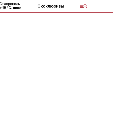
Ставрополь
Эксклюзивы
+
18
°С,
ясно