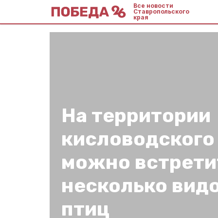
Все новости
Ставропольского
края
На территории
кисловодского
можно встрети
несколько вид
птиц