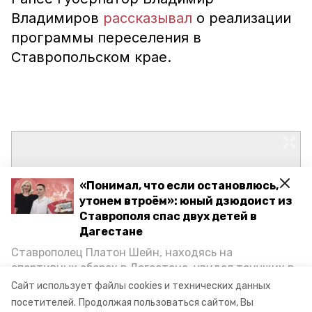
Владимиров
рассказывал
о реализации
программы переселения в
Ставропольском крае.
«Понимал, что если остановлюсь,
утонем втроём»: юный дзюдоист из
Ставрополя спас двух детей в
Дагестане
Ставрополец Платон Шейн, находясь на
спортивных сборах в Дегестане, увидел тонущих в
Каспийском море детей и бросился на помощь. По
Сайт использует файлы cookies и технических данных
возвращении домой, отважного мальчика
посетителей.
Продолжая пользоваться сайтом, Вы