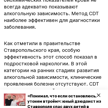
биохимических показателей крови не
всегда адекватно показывают
алкогольную зависимость. Метод CDT
наиболее эффективен для диагностики
заболевания.
Как отметили в правительстве
Ставропольского края, особую
эффективность этот способ показал в
подростковой наркологии. В этой
категории на ранних стадиях развития
алкогольной зависимости, клинические
проявления болезни отсутствуют. CDT
позволяет с высокой точностью
«Понимал, что если остановлюсь,
установить факт злоупотребления
утонем втроём»: юный дзюдоист из
алкоголем и вовремя начать лечение. С
Ставрополя спас двух детей в