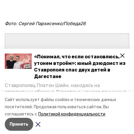
Фото: Сергей Пархисенко/Победа26
«Понимал, что если остановлюсь,
утонем втроём»: юный дзюдоист из
Ставрополя спас двух детей в
Дагестане
Ставрополец Платон Шейн, находясь на
спортивных сборах в Дегестане, увидел тонущих в
Каспийском море детей и бросился на помощь. По
Сайт использует файлы cookies и технических данных
возвращении домой, отважного мальчика
посетителей.
Продолжая пользоваться сайтом, Вы
пригласили в министерство образования края и
соглашаетесь с
Политикой конфиденциальности
наградили. Корреспондент «Победы26» пообщался
Принять
с юным героем.