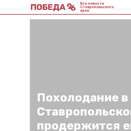
Все новости
Ставропольского
края
Похолодание в
Ставропольско
продержится 