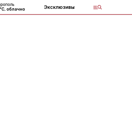
врополь
Эксклюзивы
°С,
облачно