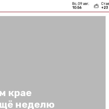
вс, 09 авг.
Ста
10:56
+
23
м крае
ещё неделю